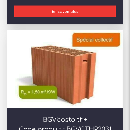
En savoir plus
BGV'costo th+
Code produit : BGVCTHP2031