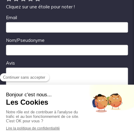
Cliquez sur une étoile pour noter !
Email
Nom/Pseudonyme
Avis
Valider