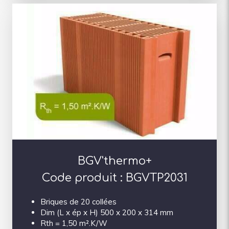
BGV'thermo+
Code produit : BGVTP2031
Briques de 20 collées
Dim (L x ép x H) 500 x 200 x 314 mm
Rth = 1,50 m².K/W