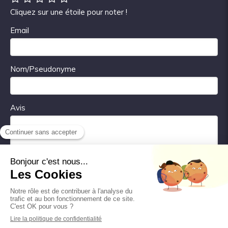
Cliquez sur une étoile pour noter !
Email
Nom/Pseudonyme
Avis
Valider